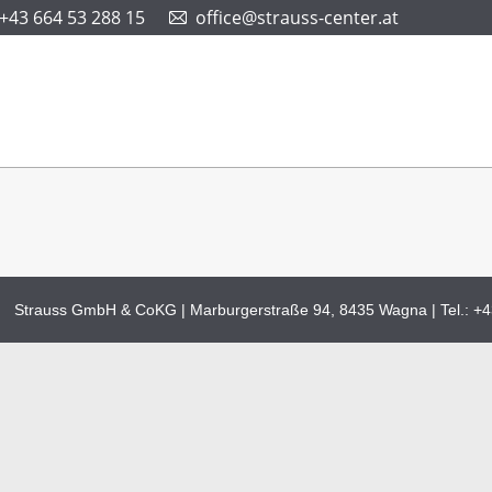
+43 664 53 288 15
office@strauss-center.at
Strauss GmbH & CoKG | Marburgerstraße 94, 8435 Wagna | Tel.:
+4