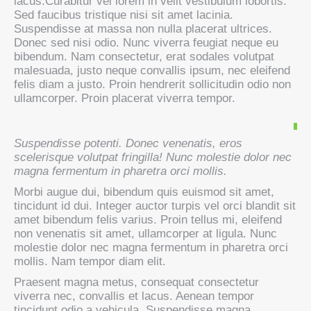
lacus.Curabitur vel lorem in velit vestibulum lobortis.
Sed faucibus tristique nisi sit amet lacinia.
Suspendisse at massa non nulla placerat ultrices.
Donec sed nisi odio. Nunc viverra feugiat neque eu
bibendum. Nam consectetur, erat sodales volutpat
malesuada, justo neque convallis ipsum, nec eleifend
felis diam a justo. Proin hendrerit sollicitudin odio non
ullamcorper. Proin placerat viverra tempor.
Suspendisse potenti. Donec venenatis, eros
scelerisque volutpat fringilla! Nunc molestie dolor nec
magna fermentum in pharetra orci mollis.
Morbi augue dui, bibendum quis euismod sit amet,
tincidunt id dui. Integer auctor turpis vel orci blandit sit
amet bibendum felis varius. Proin tellus mi, eleifend
non venenatis sit amet, ullamcorper at ligula. Nunc
molestie dolor nec magna fermentum in pharetra orci
mollis. Nam tempor diam elit.
Praesent magna metus, consequat consectetur
viverra nec, convallis et lacus. Aenean tempor
tincidunt odio a vehicula. Suspendisse magna