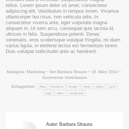
tellus. Lorem ipsum dolor sit amet, consectetur
adipiscing elit. Vestibulum in tempus lorem. Vivamus
ullamcorper leo risus, non vehicula odio. In
consectetur viverra ante, eget vulputate magna
aliquam in. Ut sem arcu, consequat quis lacinia id,
ultrices in felis. Suspendisse potenti. Donec
venenatis, eros scelerisque volutpat fringilla, mi diam
varius ligula, in eleifend lectus est fermentum lorem.
Duis volutpat sollicitudin ante ac hendrerit.
Kategorie:
Marketing
Von
Barbara Strauss
18. März 2014
Kommentar hinterlassen
Schlagwörter:
blog
business
design
news
player
post
tags
video
wordpress
Autor:
Barbara Strauss